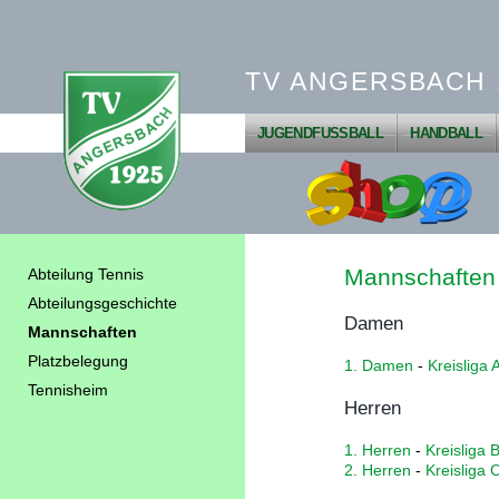
TV ANGERSBACH 1
JUGENDFUSSBALL
HANDBALL
Mannschaften
Abteilung Tennis
Abteilungsgeschichte
Damen
Mannschaften
Platzbelegung
1. Damen
-
Kreisliga 
Tennisheim
Herren
1. Herren
-
Kreisliga 
2. Herren
-
Kreisliga 