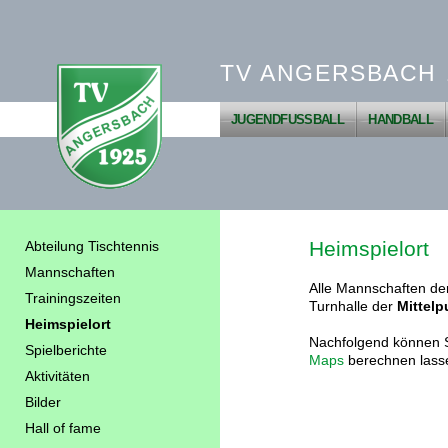
TV ANGERSBACH 1
JUGENDFUSSBALL
HANDBALL
Heimspielort
Abteilung Tischtennis
Mannschaften
Alle Mannschaften der
Trainingszeiten
Turnhalle der
Mittel
Heimspielort
Nachfolgend können Si
Spielberichte
Maps
berechnen lass
Aktivitäten
Bilder
Hall of fame