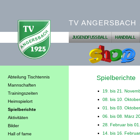
TV ANGERSBACH 1
JUGENDFUSSBALL
HANDBALL
Spielberichte
Abteilung Tischtennis
Mannschaften
19. bis 21. Novem
Trainingszeiten
08. bis 10. Oktobe
Heimspielort
01. bis 03. Oktobe
Spielberichte
06. bis 08. März 2
Aktivitäten
28. Februar bis 01
Bilder
14. bis 16. Februa
Hall of fame